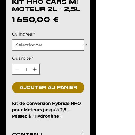
Kit HHO CARS M:
moteur 2L - 2,5L
Prix
1 650,00 €
Cylindrée
*
Quantité
*
Ajouter au panier
Kit de Conversion Hybride HHO
pour Moteurs jusqu'à 2,5L -
Passez à l'Hydrogène !
Optimisez votre véhicule avec
notre kit innovant :
CONTENU
Économisez dès 15% sur la