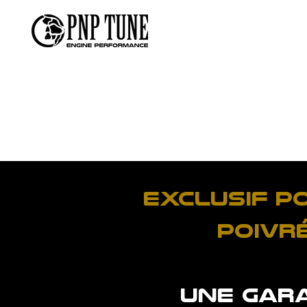
Exclusif p
poivré
Une gar