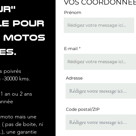
VOS COORDONNEE
r''
Prénom
le pour
s motos
E-mail
es.
s poivrés
 -30000 kms.
Adresse
1 an ou 2 ans
 année
Code postal/ZIP
e moto mais une
( pas de boite, ni
..), une garantie