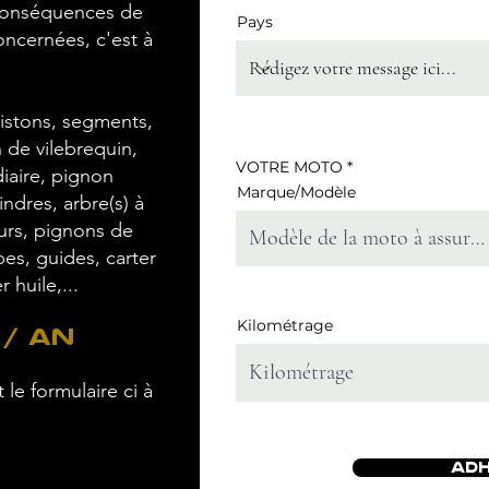
conséquences de
Pays
concernées, c'est à
pistons, segments,
n de vilebrequin,
VOTRE MOTO *
iaire, pignon
Marque/Modèle
ndres, arbre(s) à
urs, pignons de
pes, guides, carter
 huile,...
Kilométrage
 / an
 le formulaire ci à
AD