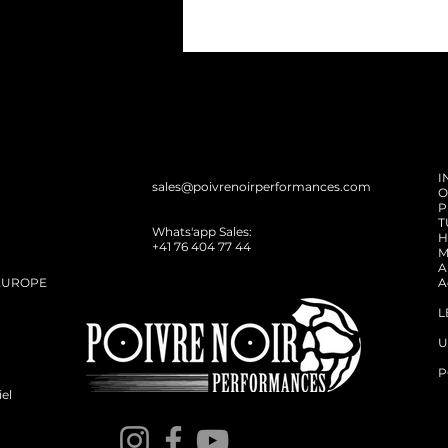
I
sales@poivrenoirperformances.com
O
P
T
Whats'app Sales:
H
+41 76 404 77 44
M
A
 EUROPE
A
L
U
P
iel