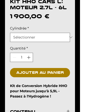
Kit HHO CARS L:
moteur 2.7L - 6L
Prix
1 900,00 €
Cylindrée
*
Quantité
*
Ajouter au panier
Kit de Conversion Hybride HHO
pour Moteurs jusqu'à 5,9L -
Passez à l'Hydrogène !
Optimisez votre véhicule avec
notre kit innovant :
CONTENU
Économisez dès 15% sur la