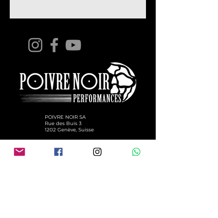
Demandez votre code rabais
professionnel.
Prix de vente conseillé 350€ +
150€
POIVRE NOIR SA
Rue des Buis 3
1202 Genève, Suisse
Capital SA 100'000 CHF
Dealers :
AFRIQUE / ASIE / ÉTATS-UNIS /
EUROPE
Chez votre
concessionnaire officiel