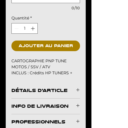
0/10
Quantité
*
Ajouter au panier
CARTOGRAPHIE PNP TUNE
MOTOS / SSV / ATV
INCLUS : Crédits HP TUNERS +
Cartographie moteur:
AGRÉMENT + PRÉCISION +
DÉTAILS D'ARTICLE
COUPLE FIABILITÉ + PUISSANCE
+ ADAPTATIONS PERSONNELLES ​
Voir la liste des moteurs
INFO DE LIVRAISON
compatibles
UNIQUEMENT AVEC BOX HP
La cartographie sera transmise
TUNERS
PROFESSIONNELS
par email.