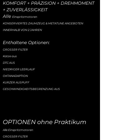
KOMFORT + PRÄZISION + DREHMOMENT
+ ZUVERLÄSSIGKEIT
Alle
Einspritzmotoren
KONSERVIERTES ZAUMZEUG & METATUNE ANGEBOTEN
INNERHALB VON 2 JAHREN
Enthaltene Optionen:
GROSSER FILTER
Katze aus
DTC AUS
NIEDRIGER LEERLAUF
OKTANADAPTION
KURZER AUSPUFF
GESCHWINDIGKEITSBEGRENZUNG AUS
OPTIONEN ohne Praktikum
Alle Einspritzmotoren
GROSSER FILTER