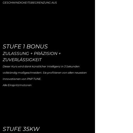
GESCHWINDIGKEITSBEGRENZUNG AUS
STUFE 1 BONUS
ZULASSUNG + PRÄZISION +
ZUVERLÄSSIGKEIT
Dieser Kurs wird dank künstlicher Intelligenz in 3 Sekunden
vollständig maßgeschneidert. Sie profitieren von allen neuesten
Innovationen von PNP TUNE.
Alle Einspritzmotoren
STUFE 35KW