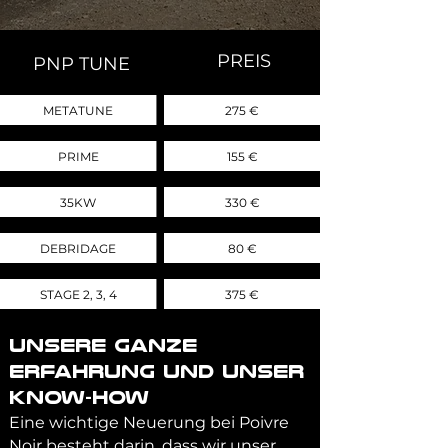
PREIS
PNP TUNE
METATUNE
275 €
PRIME
155 €
35KW
330 €
DEBRIDAGE
80 €
STAGE 2, 3, 4
375 €
UNSERE GANZE
ERFAHRUNG UND UNSER
KNOW-HOW
Eine wichtige Neuerung bei Poivre
Noir besteht darin, dass wir unser