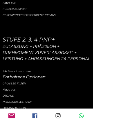
Katze aus
KURZER AUSPUFF
GESCHWINDIGKEITSBEGRENZUNG AUS
STUFE 2, 3, 4 PNP+
ZULASSUNG + PRÄZISION +
DREHMOMENT ZUVERLÄSSIGKEIT +
LEISTUNG + ANPASSUNGEN
24
PERSONAL
Alle Einspritzmotoren
Enthaltene Optionen:
GROSSER FILTER
Katze aus
DTC AUS
NIEDRIGER LEERLAUF
OKTANADAPTION
KURZER AUSPUFF
GESCHWINDIGKEITSBEGRENZUNG AUS