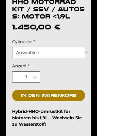
HHO MOTORRAD
KIT / SSV / AUTOS
S: motor <1,9L
Preis
1.450,00 €
Cylindrée
*
Anzahl
*
In den Warenkorb
Hybrid-HHO-Umrüstkit für
Motoren bis 1,9L – Wechseln Sie
zu Wasserstoff!
Optimieren Sie Ihr Fahrzeug mit