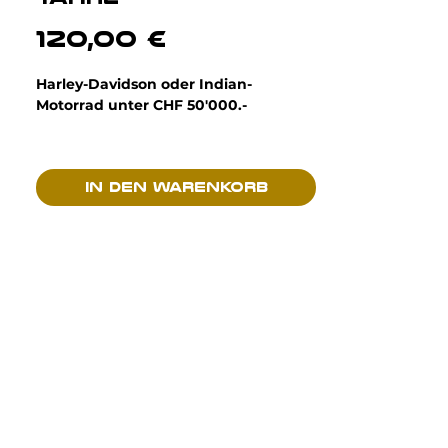
Preis
120,00 €
Harley-Davidson oder Indian-
Motorrad unter CHF 50'000.-
Bedingungen :
PNP-Motorschulung / Weniger als 5
In den Warenkorb
Jahre / Weniger als 50.000 km
Beginnt 30 Tage nach Erhalt des
Formulars.
Garantierte Gültigkeit: 12 Monate oder
10.000 km
Deckungssumme: CHF 5.000,-,
Selbstbehalt pro Schadensfall von 10 %
(mind. 150 CHF)
Zylinderköpfe und Ventile, Kolben und
Bolzen, Laufbuchsen und Ringe, Pleuel,
Kurbelwelle und Ritzel,