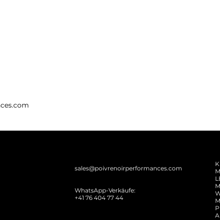
nces.com
K
sales@poivrenoirperformances.com
M
L
M
WhatsApp-Verkäufe:
W
+41 76 404 77 44
M
P
A