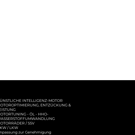
Vorgelegewellenrad, Ölpumpe,
Antriebsrad, Kopfdichtung(en),
Zylinderblock, Nockenwelle(n), Stößel,
Kipphebel, Steuerräder, Kurbelgehäuse,
Kühler und Ölwanne.
ÜNSTLICHE INTELLIGENZ-MOTOR
OTOROPTIMIERUNG, ENTZÜCKUNG &
EISTUNG
OTORTUNING - ÖL - HHO-
ASSERSTOFFUMWANDLUNG
OTORRÄDER / SSV
KW / LKW
npassung zur Genehmigung