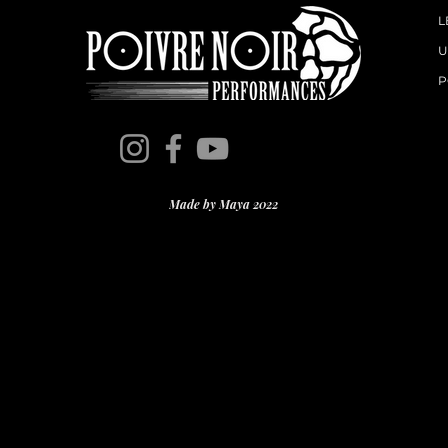
L
U
P
Made by Maya 2022