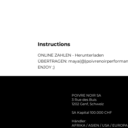
Instructions
ONLINE ZAHLEN - Herunterladen
ÜBERTRAGEN: maya(@)poivrenoirperforma
ENJOY ;)
POIVRE NOIR SA
3 Rue des Buis
1202 Genf, Schweiz
SA Kapital 100.000 CHF
Händler:
AFRIKA / ASIEN / USA / EUROPA