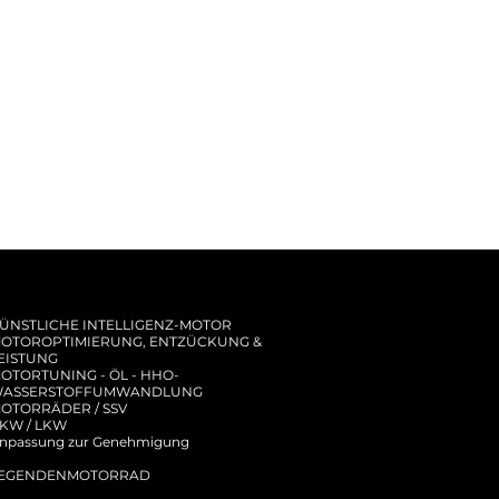
ÜNSTLICHE INTELLIGENZ-MOTOR
OTOROPTIMIERUNG, ENTZÜCKUNG &
EISTUNG
OTORTUNING - ÖL - HHO-
ASSERSTOFFUMWANDLUNG
OTORRÄDER / SSV
KW / LKW
npassung zur Genehmigung
EGENDENMOTORRAD