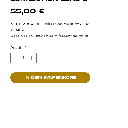
Preis
55,00 €
NECESSAIRE à l'utilisation de la box HP
TUNER
ATTENTION les câbles diffèrent selon la
marque du véhicule
Anzahl
*
In den Warenkorb