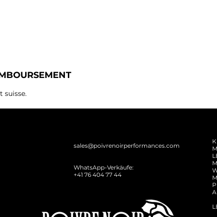
REMBOURSEMENT
 suisse.
K
sales@poivrenoirperformances.com
M
L
M
WhatsApp-Verkäufe:
W
+41 76 404 77 44
M
P
A
L